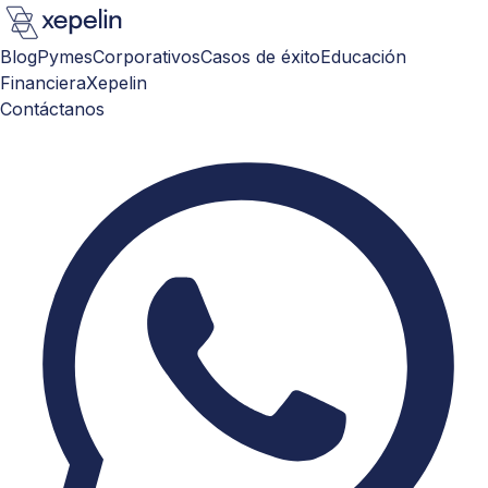
Blog
Pymes
Corporativos
Casos de éxito
Educación
Financiera
Xepelin
Contáctanos