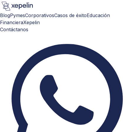
Blog
Pymes
Corporativos
Casos de éxito
Educación
Financiera
Xepelin
Contáctanos