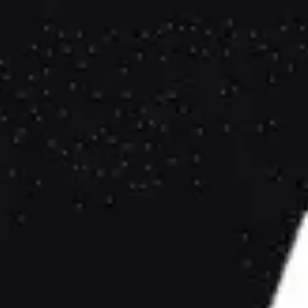
Blog
Pymes
Corporativos
Casos de éxito
Educación Financie
Contáctanos