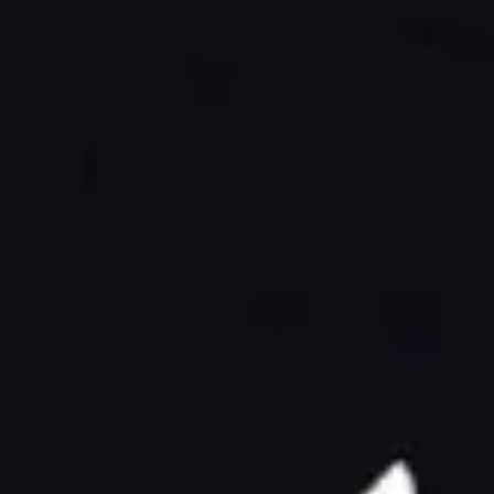
obranza en México