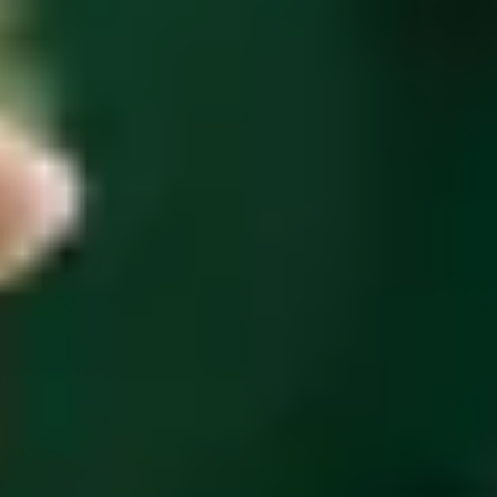
Comparte este artículo
También te podría interesar
9 KPI de liquidez para entender y mejorar tu cash flow
Educación Financiera
Las IAs más inteligentes: comparativa entre capacidades y
usos
Educación Financiera