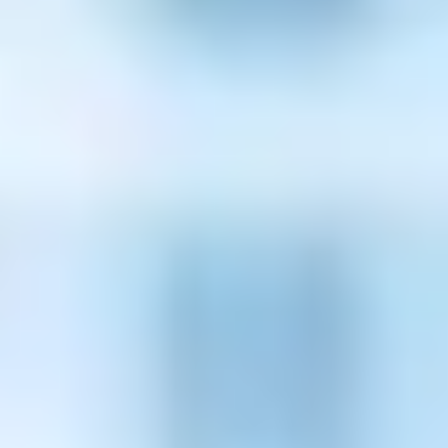
fondos de una cuenta de depósito a plazos y la que la
falta de intereses de una cuenta corriente no resultan
convenientes y, por lo tanto, quedan descartadas como
opciones viables.
¿Cómo elegir una cuenta de depósitos a la vista?
Claro, diferentes instituciones ofrecen cuentas con
diferentes características que debes considerar para elegir
la mejor opción para las necesidades de tu negocio. Para
llegar a la decisión más adecuada, esto es lo que debes
evaluar:
Intereses:
cada cuenta ofrece un porcentaje de ganancias
distinto e incluso hay cuentas que no generan intereses.
Comisiones:
algunas cuentas solicitarán cuotas de
manejo, mientras que otras serán gratuitas.