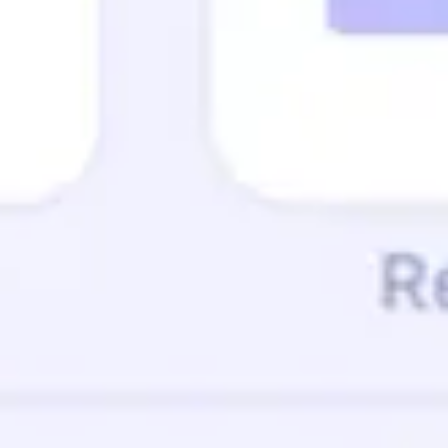
mes y Emprendedores