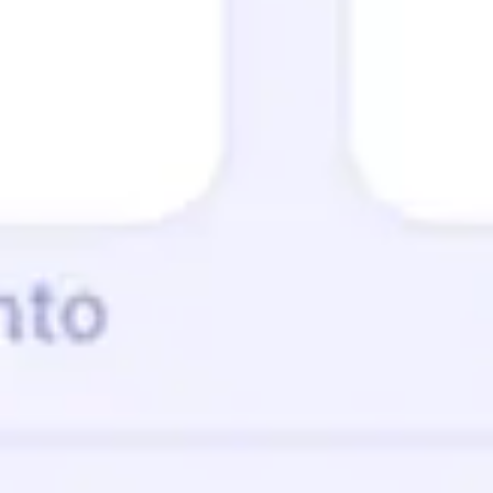
Ingresar
Regístrate
Regístrate
Blog
/
Xepelin
Xepelin
Xepelin llega a Méxic
4
min de lectura