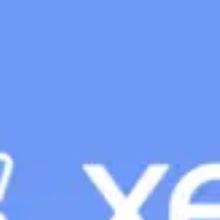
Blog
Pymes
Corporativos
Casos de éxito
Educación Financie
Contáctanos