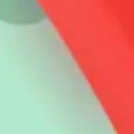
Ingresar
Regístrate
Regístrate
Blog
/
Educación Financiera
Educación Financiera
¿Qué es el diagrama d
ayuda?
9
min de lectura